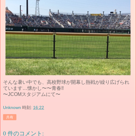
そんな暑い中でも、高校野球が開幕し熱戦が繰り広げられ
ています…懐かし〜〜青春‼︎
〜JCOMスタジアムにて〜
Unknown
時刻:
16:22
共有
0 件のコメント: