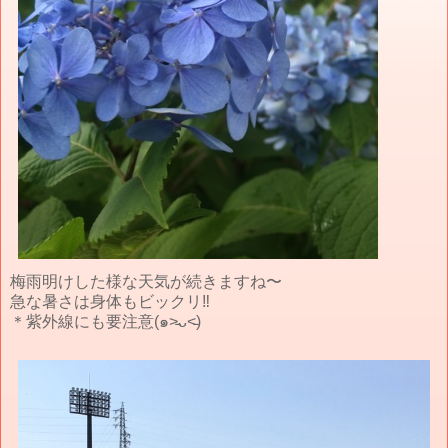
梅雨明けした様な天気が続きますね〜
急な暑さは身体もビックリ‼️
＊紫外線にも要注意(๑˃̵ᴗ˂̵)